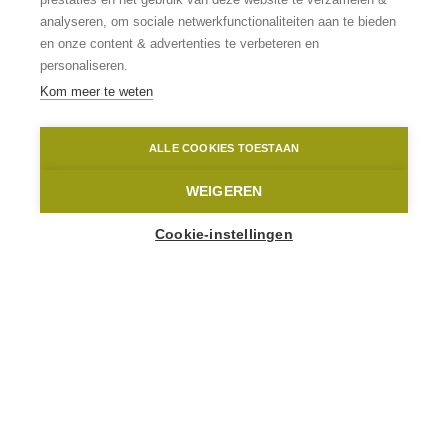
wandelroutes
analyseren, om sociale netwerkfunctionaliteiten aan te bieden
en onze content & advertenties te verbeteren en
personaliseren.
BEKIJK MEER
Kom meer te weten
Home
Wandelen en natuur
ALLE COOKIES TOESTAAN
WEIGEREN
WANDEL IN HÉT
Cookie-instellingen
WANDELWALHALLA
Het glooiende landschap, het uitzicht,
de stilte, fenomenaal.