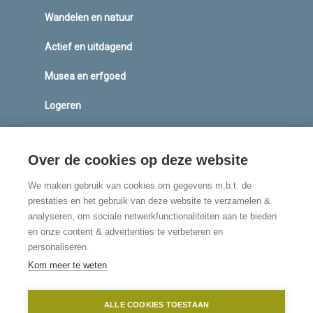
e
n
i
Wandelen en natuur
n
s
n
s
i
a
Actief en uitdagend
i
n
n
n
a
e
Musea en erfgoed
a
n
w
n
e
w
Logeren
e
w
i
Brochures bestellen
w
w
n
w
i
d
Over de cookies op deze website
Routen webshop
i
n
o
We maken gebruik van cookies om gegevens m.b.t. de
n
d
w
prestaties en het gebruik van deze website te verzamelen &
d
o
)
analyseren, om sociale netwerkfunctionaliteiten aan te bieden
o
w
en onze content & advertenties te verbeteren en
w
)
personaliseren.
)
Kom meer te weten
ALLE COOKIES TOESTAAN
©2026 Toerisme Vlaamse Ardennnen maakt deel uit