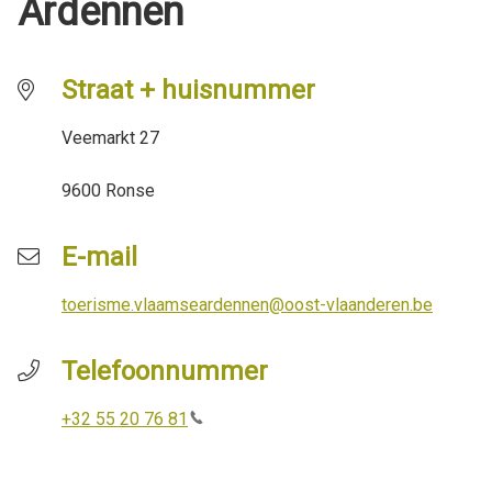
Ardennen
h
o
u
Straat + huisnummer
d
g
Veemarkt 27
a
a
9600 Ronse
n
E-mail
toerisme.vlaamseardennen@oost-vlaanderen.be
Telefoonnummer
+32 55 20 76 81