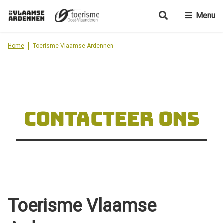
O
Menu
v
e
r
Home
Toerisme Vlaamse Ardennen
s
l
a
a
n
e
CONTACTEER ONS
n
n
a
a
r
d
e
Toerisme Vlaamse
i
n