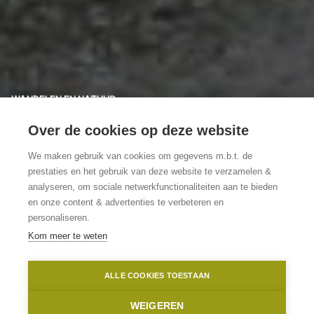
WANDELEN EN NATUUR
Domein de
Over de cookies op deze website
Ghellinck
We maken gebruik van cookies om gegevens m.b.t. de
prestaties en het gebruik van deze website te verzamelen &
analyseren, om sociale netwerkfunctionaliteiten aan te bieden
Adembenemend kasteelpark voor
en onze content & advertenties te verbeteren en
rustzoekers
personaliseren.
Kom meer te weten
Wortegem-Petegem
Domein De Ghellinck
Toerisme Oost-Vlaanderen
ALLE COOKIES TOESTAAN
Home
Wandelen en natuur
Domein de Ghellinck
WEIGEREN