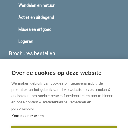
e
n
i
Wandelen en natuur
n
s
n
s
i
a
Actief en uitdagend
i
n
n
n
a
e
Musea en erfgoed
a
n
w
n
e
w
Logeren
e
w
i
Brochures bestellen
w
w
n
w
i
d
Routen webshop
i
n
o
Over de cookies op deze website
n
d
w
d
o
)
We maken gebruik van cookies om gegevens m.b.t. de
o
w
prestaties en het gebruik van deze website te verzamelen &
w
)
analyseren, om sociale netwerkfunctionaliteiten aan te bieden
en onze content & advertenties te verbeteren en
)
personaliseren.
Kom meer te weten
©2026 Toerisme Vlaamse Ardennnen maakt deel uit