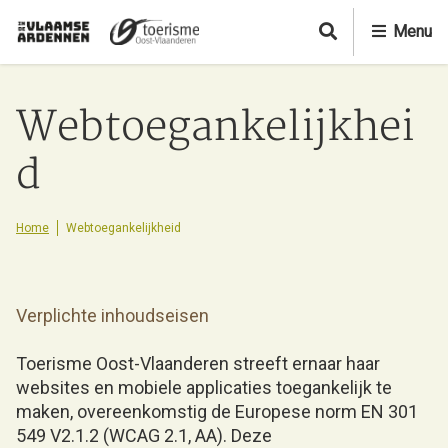
O
Menu
v
e
r
s
Webtoegankelijkhei
l
a
d
a
n
e
Home
Webtoegankelijkheid
n
n
a
Verplichte inhoudseisen
a
r
Toerisme Oost-Vlaanderen streeft ernaar haar
d
websites en mobiele applicaties toegankelijk te
e
maken, overeenkomstig de Europese norm EN 301
i
549 V2.1.2 (WCAG 2.1, AA). Deze
n