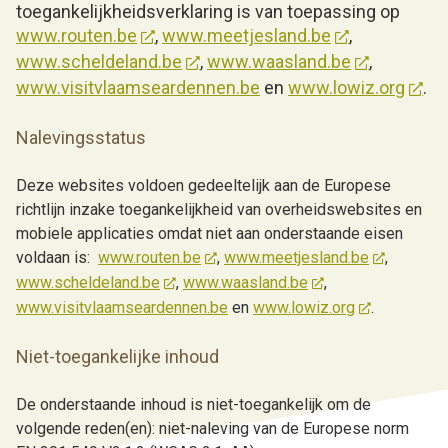
toegankelijkheidsverklaring is van toepassing op
h
www.routen.be
,
www.meetjesland.be
,
o
www.scheldeland.be
,
www.waasland.be
,
u
www.visitvlaamseardennen.be
en
www.lowiz.org
.
d
g
Nalevingsstatus
a
a
Deze websites voldoen gedeeltelijk aan de Europese
n
richtlijn inzake toegankelijkheid van overheidswebsites en
mobiele applicaties omdat niet aan onderstaande eisen
voldaan is:
www.routen.be
,
www.meetjesland.be
,
www.scheldeland.be
,
www.waasland.be
,
www.visitvlaamseardennen.be
en
www.lowiz.org
.
Niet-toegankelijke inhoud
De onderstaande inhoud is niet-toegankelijk om de
volgende reden(en): niet-naleving van de Europese norm