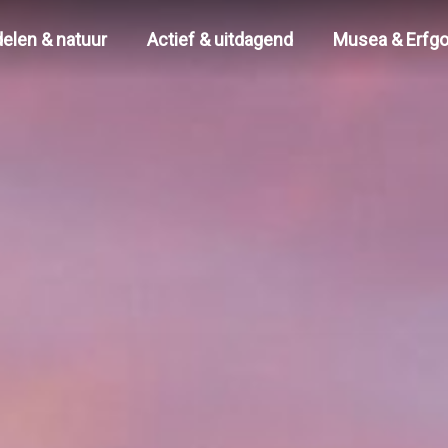
elen & natuur
Actief & uitdagend
Musea & Erfg