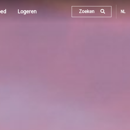
oed
Logeren
Zoeken