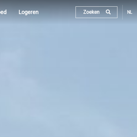
oed
Logeren
Zoeken