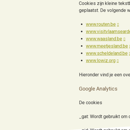
Cookies zijn kleine teks
h
geplaatst. De volgende we
o
u
www.routen.be
d
www.visitvlaamseard
g
www.waasland.be
a
www.meetjesland.be
a
www.scheldeland.be
n
www.lowiz.org
Hieronder vind je een ove
Google Analytics
De cookies
_gat: Wordt gebruikt om 