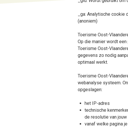
_gid: Wordt gebruikt om
_ga: Analytische cookie
(anoniem)
Toerisme Oost-Vlaandere
Op die manier wordt een 
Toerisme Oost-Vlaanderen
gegevens zo nodig aanpa
optimaal werkt.
Toerisme Oost-Vlaanderen
webanalyse systeem. On
opgeslagen:
het IP-adres
technische kenmerken 
de resolutie van jou
vanaf welke pagina j