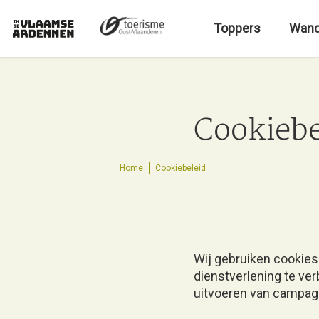
O
v
Toppers
Wand
e
r
s
l
a
Cookiebe
a
n
e
Home
Cookiebeleid
n
n
a
a
r
Wij gebruiken cookies
d
dienstverlening te ver
e
uitvoeren van campag
i
n