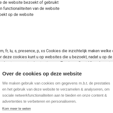
je de website bezoekt of gebruikt
an functionaliteiten van de website
zoekt op de website
m, fr, lu, s, presence, p, xs Cookies die inzichtelijk maken welk
or deze cookies kunt u op websites die u bezoekt, nadat u op d
 bent geweest, advertenties van Toerisme Oost-Vlaanderen te zi
 based targeting).
Over de cookies op deze website
We maken gebruik van cookies om gegevens m.b.t. de prestaties
en het gebruik van deze website te verzamelen & analyseren, om
sociale netwerkfunctionaliteiten aan te bieden en onze content &
advertenties te verbeteren en personaliseren.
 deze cookies kunt u op websites die u bezoekt, nadat u op de
Kom meer te weten
eest, advertenties van Toerisme Oost-Vlaanderen te zien krijge