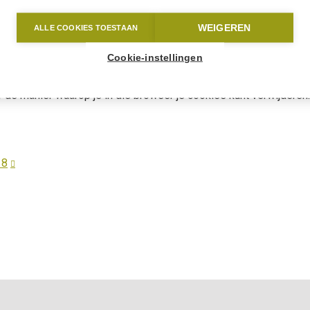
argeting)
WEIGEREN
ALLE COOKIES TOESTAAN
Cookie-instellingen
makkelijkst verwijderen via je browser. Hieronder vind je een lij
 de manier waarop je in die browser je cookies kunt verwijderen:
 8