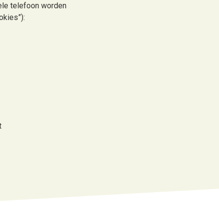
iele telefoon worden
okies”):
t