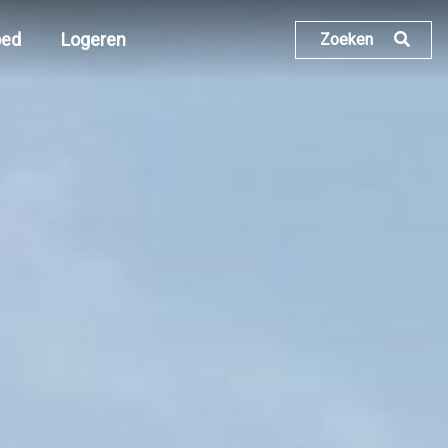
oed
Logeren
Zoeken