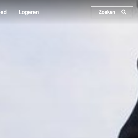
oed
Logeren
Zoeken