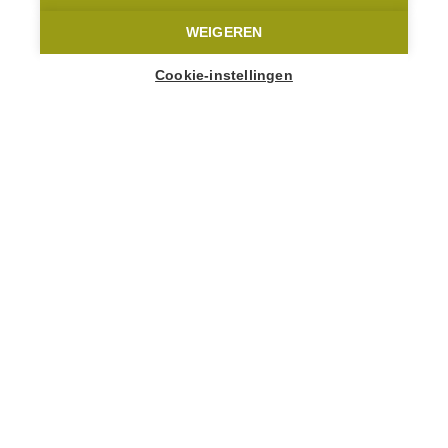
Home
Logeren
Vakantiewoning De Bossenaarshoeve
WEIGEREN
Cookie-instellingen
12
Personen
Bossenaarstraat 32
9680 Maarkedal
Bossenaarshoeve@gmail.com
+32 486 23 99 48
Bekijk de website
Op het kruispunt van wandel- en fietsnetwerken rust
de historische Bossenaarshoeve: een
viersterrenvakantiewoning waar je je met zijn