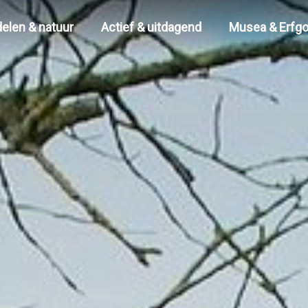
elen & natuur
Actief & uitdagend
Musea & Erfg