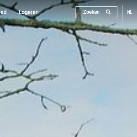
oed
Logeren
Zoeken