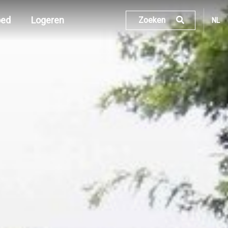
oed
Logeren
Zoeken