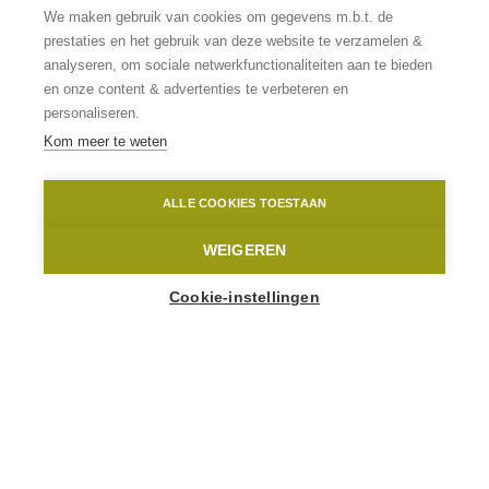
3x Gezinsuitstap in
We maken gebruik van cookies om gegevens m.b.t. de
prestaties en het gebruik van deze website te verzamelen &
de Paasvakantie
analyseren, om sociale netwerkfunctionaliteiten aan te bieden
en onze content & advertenties te verbeteren en
personaliseren.
Dagje uit met de kinderen
Kom meer te weten
Geraardsbergen
Lucid
ALLE COOKIES TOESTAAN
Home
Toppers
3x Gezinsuitstap in de Paasvakantie
WEIGEREN
Cookie-instellingen
De paasvakantie is het ideale moment om eropuit te
trekken met het gezin. Of je nu houdt van speelse
wandelingen, avontuurlijke activiteiten of boeiende
ontdekkingen, in de Vlaamse Ardennen valt er heel
wat te beleven voor jong en oud. Hier zijn vier
uitstappen die je paasvakantie extra speciaal maken.