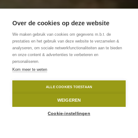
Over de cookies op deze website
5x B&B met
We maken gebruik van cookies om gegevens m.b.t. de
zwembad
prestaties en het gebruik van deze website te verzamelen &
analyseren, om sociale netwerkfunctionaliteiten aan te bieden
en onze content & advertenties te verbeteren en
Rechtstreeks van je bed in het
personaliseren.
zwembad plonzen
Kom meer te weten
De Notelaar
Toerisme Oost-Vlaanderen
ALLE COOKIES TOESTAAN
Home
Toppers
5x B&B met zwembad
WEIGEREN
Cookie-instellingen
“Is er een zwembad?” Het is de eerste vraag die
kinderen beantwoord willen zien voor ze op reis
vertrekken. En geef ze eens ongelijk. Want eerlijk ...
ook voor volwassenen doet het vooruitzicht op een