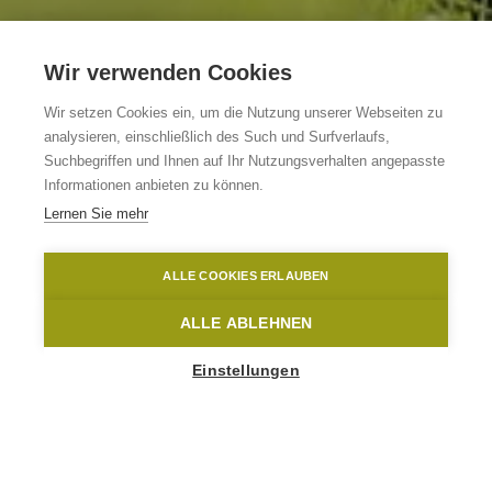
Wir verwenden Cookies
Vakantiewoning Gîte
Wir setzen Cookies ein, um die Nutzung unserer Webseiten zu
analysieren, einschließlich des Such und Surfverlaufs,
De Schelf
Suchbegriffen und Ihnen auf Ihr Nutzungsverhalten angepasste
Informationen anbieten zu können.
Lernen Sie mehr
Brakel
Everbeek
David Samyn
ALLE COOKIES ERLAUBEN
Home
Übernachten
Vakantiewoning Gîte De Schelf
ALLE ABLEHNEN
Einstellungen
10
-
22
People
LESSENSESTRAAT 6
9660 Brakel