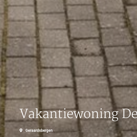
Vakantiewoning D
Geraardsbergen