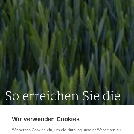
So erreichen Sie die
Flämischen
Wir verwenden Cookies
Ardennen schnell
Wir setzen Cookies ein, um die Nutzung unserer Webseiten zu