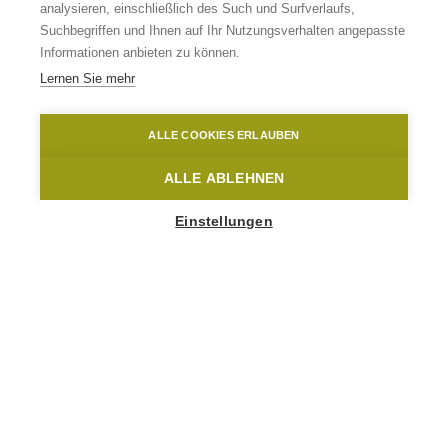
und einfach
analysieren, einschließlich des Such und Surfverlaufs,
Suchbegriffen und Ihnen auf Ihr Nutzungsverhalten angepasste
Informationen anbieten zu können.
WEITERLESEN
Lernen Sie mehr
Home
Planen
ALLE COOKIES ERLAUBEN
ALLE ABLEHNEN
Einstellungen
AUF
ENTDECKUNGSREIS
E GEHEN MIT
DIESEN
PRAKTISCHEN