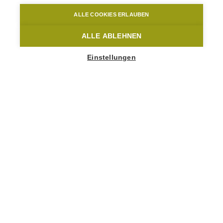
Home
Radfahren & Flandern-Rundfahrt
ALLE COOKIES ERLAUBEN
ALLE ABLEHNEN
Einstellungen
GEHEN SIE AN IHRE
GRENZEN
Fordern Sie sich selbst in dieser
heroischen Landschaft heraus.