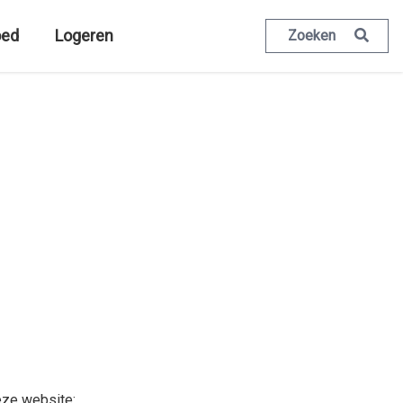
oed
Logeren
Zoeken
eze website: