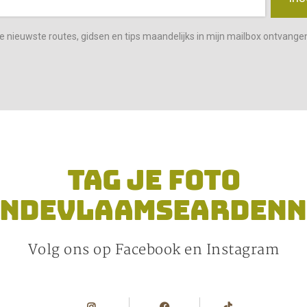
 de nieuwste routes, gidsen en tips maandelijks in mijn mailbox ontvange
TAG JE FOTO
INDEVLAAMSEARDENN
Volg ons op Facebook en Instagram
i
f
t