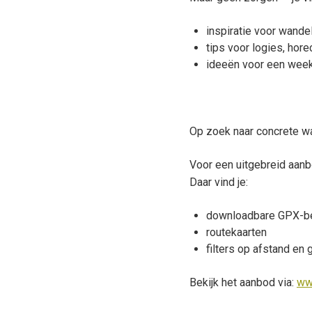
h
o
inspiratie voor wande
u
tips voor logies, hor
d
ideeën voor een week
g
a
a
n
Op zoek naar concrete w
Voor een uitgebreid aanb
Daar vind je:
downloadbare GPX-b
routekaarten
filters op afstand en
Bekijk het aanbod via:
ww