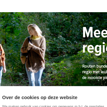
Meer
regi
Routen bundel
regio met leu
de mooiste ple
VIND ME
Over de cookies op deze website
We maken gebruik van cookies om gegevens m.b.t. de prestaties