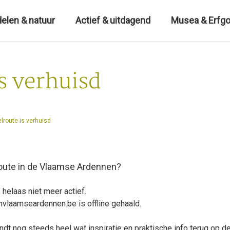
elen & natuur
Actief & uitdagend
Musea & Erfg
s verhuisd
route is verhuisd
oute in de Vlaamse Ardennen?
s helaas niet meer actief.
nvlaamseardennen.be
is offline gehaald.
ndt nog steeds heel wat inspiratie en praktische info terug op d