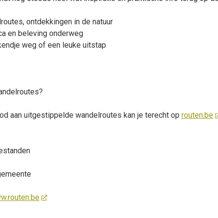
lroutes, ontdekkingen in de natuur
eca en beleving onderweg
endje weg of een leuke uitstap
andelroutes?
od aan uitgestippelde wandelroutes kan je terecht op
routen.be
estanden
 gemeente
w.routen.be