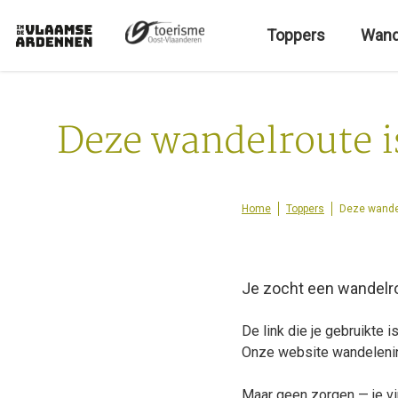
O
v
Toppers
Wand
e
r
s
l
Deze wandelroute i
a
a
n
e
Home
Toppers
Deze wandel
n
n
a
a
Je zocht een wandelr
r
d
De link die je gebruikte i
e
Onze website
wandeleni
i
n
Maar geen zorgen — je vi