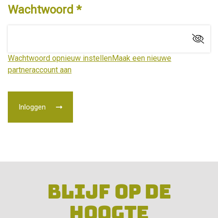
Wachtwoord
h
o
u
d
g
Wachtwoord opnieuw instellen
Maak een nieuwe
a
partneraccount aan
a
n
Inloggen
BLIJF OP DE
HOOGTE