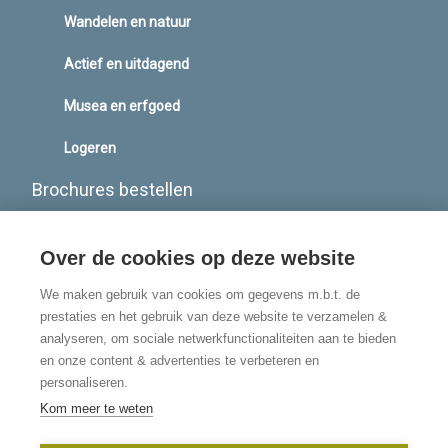
e
n
i
Wandelen en natuur
n
s
n
s
i
a
Actief en uitdagend
i
n
n
n
a
e
Musea en erfgoed
a
n
w
n
e
w
Logeren
e
w
i
Brochures bestellen
w
w
n
w
i
d
Routen webshop
i
n
o
Over de cookies op deze website
n
d
w
d
o
)
We maken gebruik van cookies om gegevens m.b.t. de
o
w
prestaties en het gebruik van deze website te verzamelen &
w
)
analyseren, om sociale netwerkfunctionaliteiten aan te bieden
en onze content & advertenties te verbeteren en
)
personaliseren.
Kom meer te weten
©2026 Toerisme Vlaamse Ardennnen maakt deel uit