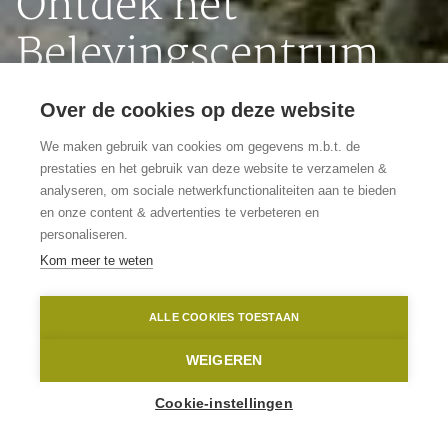
Ontdek het
Belevingscentrum
De Hoge Mote in
Over de cookies op deze website
Ronse
We maken gebruik van cookies om gegevens m.b.t. de
prestaties en het gebruik van deze website te verzamelen &
analyseren, om sociale netwerkfunctionaliteiten aan te bieden
De perfecte start voor een
en onze content & advertenties te verbeteren en
stadswandeling
personaliseren.
Kom meer te weten
Ronse
Hoge Mote
Eddy Coppens
ALLE COOKIES TOESTAAN
Home
Ontdek het Belevingscentrum De Hoge Mote in Ronse
WEIGEREN
Cookie-instellingen
2
-
25