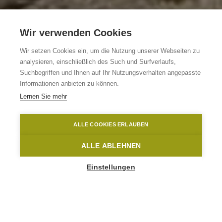
Wir verwenden Cookies
Vakantiewoning De
Wir setzen Cookies ein, um die Nutzung unserer Webseiten zu
analysieren, einschließlich des Such und Surfverlaufs,
Loft
Suchbegriffen und Ihnen auf Ihr Nutzungsverhalten angepasste
Informationen anbieten zu können.
Lernen Sie mehr
Kluisbergen
Kluisbergen
De Loft
ALLE COOKIES ERLAUBEN
Home
Übernachten
Vakantiewoning De Loft
ALLE ABLEHNEN
Einstellungen
1
-
4
People
Paterbergstraat 1
9690 Kluisbergen