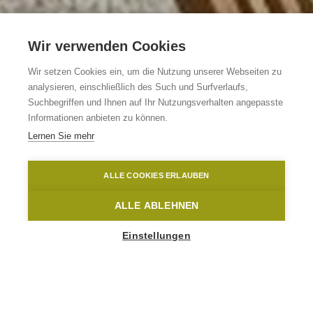
Wir verwenden Cookies
Wir setzen Cookies ein, um die Nutzung unserer Webseiten zu
analysieren, einschließlich des Such und Surfverlaufs,
B&B 't Burreken
Suchbegriffen und Ihnen auf Ihr Nutzungsverhalten angepasste
Informationen anbieten zu können.
Lernen Sie mehr
Maarkedal
Maarkedal
B&B 't Burreken
ALLE COOKIES ERLAUBEN
Home
Übernachten
B&B 't Burreken
ALLE ABLEHNEN
Einstellungen
1
-
12
People
BREEWEG 4
9688 Maarkedal