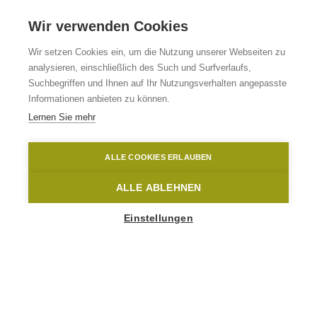
Wir verwenden Cookies
Wir setzen Cookies ein, um die Nutzung unserer Webseiten zu
analysieren, einschließlich des Such und Surfverlaufs,
B&B Muzieklo
Suchbegriffen und Ihnen auf Ihr Nutzungsverhalten angepasste
Informationen anbieten zu können.
Lernen Sie mehr
Ronse
Muzieklo
David Stockman
ALLE COOKIES ERLAUBEN
Home
Übernachten
B&B Muzieklo
ALLE ABLEHNEN
Einstellungen
10
People
POPULIERSTRAAT 2
9600 Ronse
info@muzieklo.be