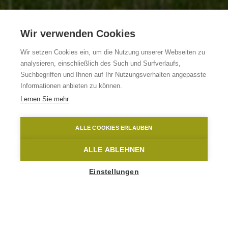
Wir verwenden Cookies
Wir setzen Cookies ein, um die Nutzung unserer Webseiten zu
analysieren, einschließlich des Such und Surfverlaufs,
B&B Goudsbloempje
Suchbegriffen und Ihnen auf Ihr Nutzungsverhalten angepasste
Informationen anbieten zu können.
Lernen Sie mehr
Lierde
Sint-Martens Lierde
Goudsbloempje
ALLE COOKIES ERLAUBEN
Home
Übernachten
B&B Goudsbloempje
ALLE ABLEHNEN
Einstellungen
1
-
6
People
Hoogstraat 63
9572 Lierde