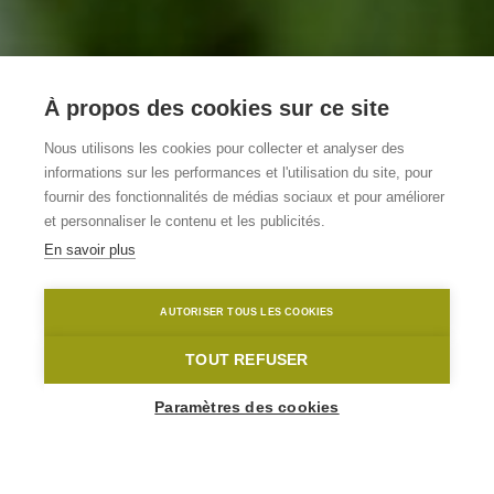
À propos des cookies sur ce site
Vakantiewoning
Nous utilisons les cookies pour collecter et analyser des
informations sur les performances et l'utilisation du site, pour
KANAK
fournir des fonctionnalités de médias sociaux et pour améliorer
et personnaliser le contenu et les publicités.
En savoir plus
Geraardsbergen
Muur van Geraardsbergen
Toerisme Oost-Vlaanderen
AUTORISER TOUS LES COOKIES
Home
Où dormir?
Vakantiewoning KANAK
TOUT REFUSER
Paramètres des cookies
1
-
8
Personnes
KANAKKENDRIES 12