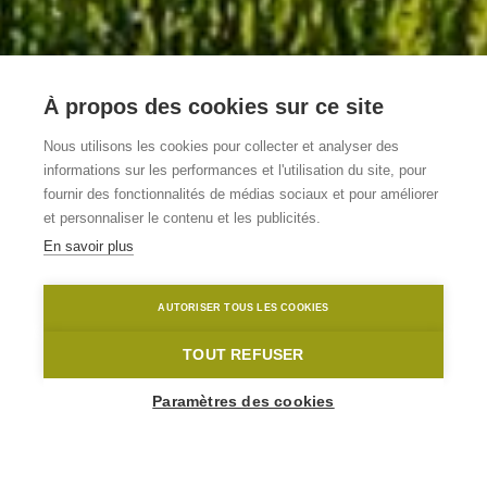
À propos des cookies sur ce site
Nous utilisons les cookies pour collecter et analyser des
informations sur les performances et l'utilisation du site, pour
B&B De Groene Weg
fournir des fonctionnalités de médias sociaux et pour améliorer
et personnaliser le contenu et les publicités.
En savoir plus
Brakel
De Groene Weg
Toerisme Oost-Vlaanderen
AUTORISER TOUS LES COOKIES
Home
Où dormir?
B&B De Groene Weg
TOUT REFUSER
Paramètres des cookies
1
-
10
Personnes
GROENEWEG 3