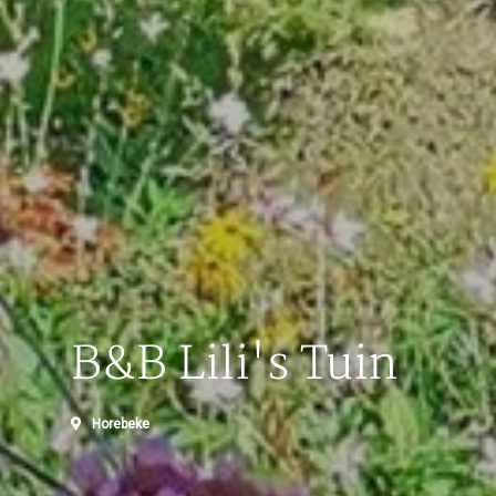
B&B Lili's Tuin
Horebeke