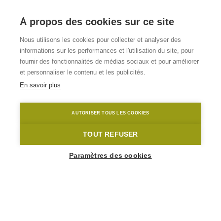
À propos des cookies sur ce site
Vakantiewoning
Nous utilisons les cookies pour collecter et analyser des
informations sur les performances et l'utilisation du site, pour
Kampernoelie
fournir des fonctionnalités de médias sociaux et pour améliorer
et personnaliser le contenu et les publicités.
En savoir plus
Zottegem
Kampernoelie
Toerisme Oost-Vlaanderen
AUTORISER TOUS LES COOKIES
Home
Où dormir?
Vakantiewoning Kampernoelie
TOUT REFUSER
Paramètres des cookies
1
-
8
Personnes
Molenhoek 15A
9620 Zottegem
093600147