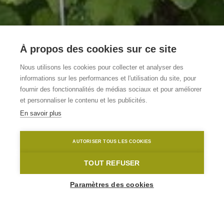
À propos des cookies sur ce site
Vakantiewoning
Nous utilisons les cookies pour collecter et analyser des
informations sur les performances et l'utilisation du site, pour
Tilia
fournir des fonctionnalités de médias sociaux et pour améliorer
et personnaliser le contenu et les publicités.
En savoir plus
Zottegem
Zottegem
Tilia
AUTORISER TOUS LES COOKIES
Home
Où dormir?
Vakantiewoning Tilia
TOUT REFUSER
Paramètres des cookies
1
-
8
Personnes
PIJPERZELE 92