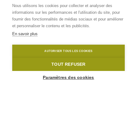
La Ronde van
Nous utilisons les cookies pour collecter et analyser des
informations sur les performances et l'utilisation du site, pour
Vlaanderenstraat
fournir des fonctionnalités de médias sociaux et pour améliorer
et personnaliser le contenu et les publicités.
En savoir plus
Kluisbergen
Ronde van Vlaanderenstraat
Bram Elewaut
AUTORISER TOUS LES COOKIES
Home
La Ronde van Vlaanderenstraat
TOUT REFUSER
Paramètres des cookies
Ronde van Vlaanderenstraat
9690 Kluisbergen
Pour ceux qui veulent vivre la course mythique jour
et nuit, il y a la Ronde van Vlaanderenstraat. Une
réalisation de Toerisme Oost-Vlaanderen. Vécue par
d’innombrables passionnés de cyclisme qui ne se