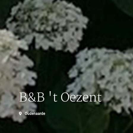
B&B 't Oezent
Oudenaarde