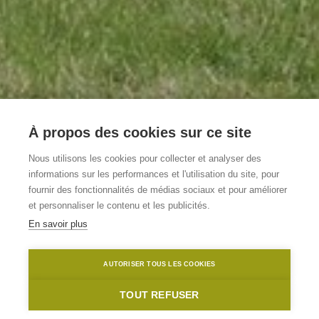
À propos des cookies sur ce site
Vakantiewoningen
Nous utilisons les cookies pour collecter et analyser des
informations sur les performances et l'utilisation du site, pour
Sintjansberghof
fournir des fonctionnalités de médias sociaux et pour améliorer
et personnaliser le contenu et les publicités.
En savoir plus
Maarkedal
Maarkedal
Sint-Jansberghof
AUTORISER TOUS LES COOKIES
Home
Où dormir?
Vakantiewoningen Sintjansberghof
TOUT REFUSER