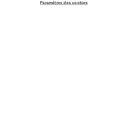
Paramètres des cookies
1
-
18
Personnes
Bovenstraat 6
9680 Maarkedal
sintjansberghof@telenet.be
+32476445061
Visitez le site web