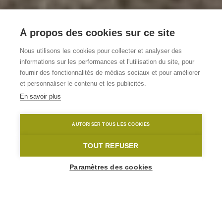
Par monts et par
À propos des cookies sur ce site
vaux
Nous utilisons les cookies pour collecter et analyser des
informations sur les performances et l'utilisation du site, pour
fournir des fonctionnalités de médias sociaux et pour améliorer
Randonnées dans les Ardennes
et personnaliser le contenu et les publicités.
flamandes
En savoir plus
Filip Van Doorn
Maarkedal
AUTORISER TOUS LES COOKIES
Home
Les tops
Par monts et par vaux
TOUT REFUSER
Paramètres des cookies
Les Ardennes flamandes sont la destination idéale
pour des randonnées de plusieurs jours. Car oui,
cela existe encore en Flandre : marcher pendant des
kilomètres dans une nature intacte et le long de
villages pittoresques. Et le soir, détendez-vous dans