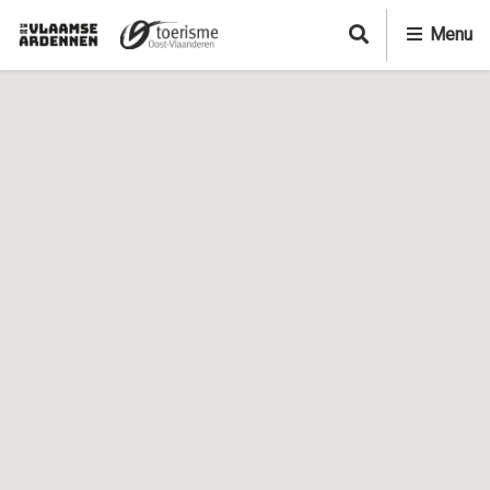
A
Menu
l
l
e
r
a
u
c
o
n
t
e
n
u
p
r
i
n
c