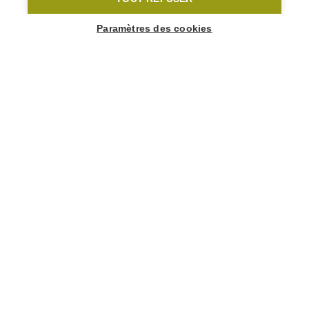
Show map sidebar
Paramètres des cookies
BLIJF OP DE
HOOGTE
Schrijf je in op onze nieuwsbrief
Ja, ik wil de nieuwste routes, gidsen en tips maandelijks in
mijn mailbox ontvangen.